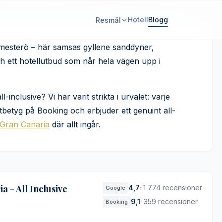
Hotell
Blogg
Resmål
sive-hotell på Gran
mesterö – här samsas gyllene sanddyner,
och ett hotellutbud som når hela vägen upp i
inclusive? Vi har varit strikta i urvalet: varje
stbetyg på Booking och erbjuder ett genuint all-
 Gran Canaria
där allt ingår.
 - All Inclusive
4,7
·
1 774 recensioner
Google
9,1
·
359 recensioner
Booking