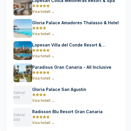
Lopesan Costa Meloneras Resort & Spa
Visa hotell
→
Gloria Palace Amadores Thalasso & Hotel
Visa hotell
→
Lopesan Villa del Conde Resort &
Thalasso
Visa hotell
→
Paradisus Gran Canaria - All Inclusive
Visa hotell
→
Gloria Palace San Agustin
Saknar
bild
Visa hotell
→
Radisson Blu Resort Gran Canaria
Saknar
bild
Visa hotell
→