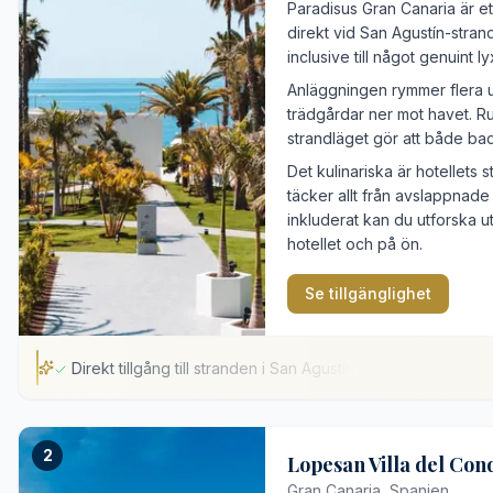
Paradisus Gran Canaria är ett
direkt vid San Agustín-strand
inclusive till något genuint l
Anläggningen rymmer flera u
trädgårdar ner mot havet. 
strandläget gör att både ba
Det kulinariska är hotellets
täcker allt från avslappnade
inkluderat kan du utforska u
hotellet och på ön.
Se tillgänglighet
Direkt tillgång till stranden i San Agustín
Direkt tillgång till stranden i San Agustín
2
Skräddarsydda lokala kulturupplevelser
Lopesan Villa del Con
Gastronomiskt utbud med nio restauranger
Gran Canaria, Spanien