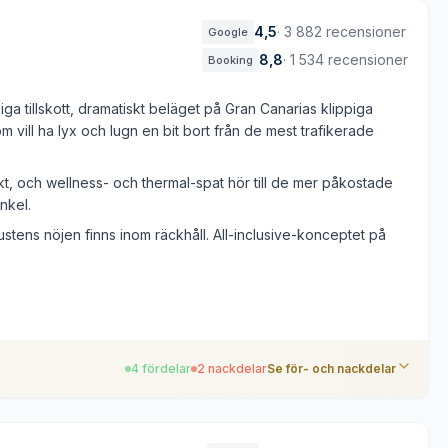
4,5
·
3 882 recensioner
Google
8,8
·
1 534 recensioner
Booking
ga tillskott, dramatiskt beläget på Gran Canarias klippiga
om vill ha lyx och lugn en bit bort från de mest trafikerade
t, och wellness- och thermal-spat hör till de mer påkostade
nkel.
ustens nöjen finns inom räckhåll. All-inclusive-konceptet på
4 fördelar
2 nackdelar
Se för- och nackdelar