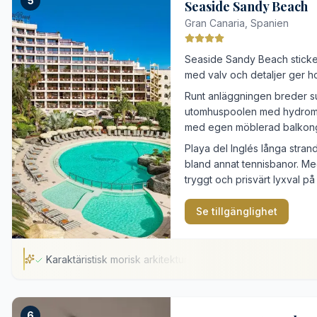
5
Välutrustat spa med termalbad
Seaside Sandy Beach
Saltvattenpooler med vy över Atlanten
Gran Canaria, Spanien
Fridfullt läge nära Puerto de las Nieves
Seaside Sandy Beach sticker
Långt till sydkustens turistområden
med valv och detaljer ger hote
Begränsat antal parkeringsplatser
Runt anläggningen breder s
utomhuspoolen med hydromas
med egen möblerad balkon
Playa del Inglés långa strand
bland annat tennisbanor. Med
tryggt och prisvärt lyxval p
Se tillgänglighet
Karaktäristisk morisk arkitektur
Karaktäristisk morisk arkitektur
6
Uppvärmd utomhuspool med hydromassage