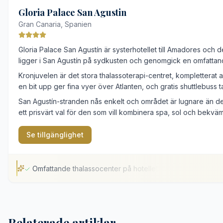
Omfattande hydroterapi och spa
Gloria Palace San Agustin
Närhet till Maspalomas sanddyner
Gran Canaria, Spanien
Elegant arkitektur i kolonialstil
Gloria Palace San Agustín är systerhotellet till Amadores och de
Hög gästvolym under högsäsong
ligger i San Agustín på sydkusten och genomgick en omfattan
Avgift för vissa spa-faciliteter
Kronjuvelen är det stora thalassoterapi-centret, kompletterat
en bit upp ger fina vyer över Atlanten, och gratis shuttlebuss t
San Agustín-stranden nås enkelt och området är lugnare än de m
ett prisvärt val för den som vill kombinera spa, sol och bekväm
Se tillgänglighet
Omfattande thalassocenter på hotellet
Omfattande thalassocenter på hotellet
Upphöjd utsikt över Atlanten
Relaterade artiklar
Flera utomhuspooler