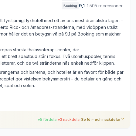
9,1
·
1 505 recensioner
Booking
t fyrstjärnigt lyxhotell med ett av öns mest dramatiska lägen –
uerto Rico- och Amadores-stränderna, med vidöppen utsikt
järnor håller det en betygsnivå på 9,1 på Booking som matchar
Europas största thalassoterapi-center, där
tt brett spautbud står i fokus. Två utomhuspooler, tennis
letterar, och de två stränderna nås enkelt nedför klippan.
taurangerna och barerna, och hotellet är en favorit för både par
konceptet gör vistelsen bekymmersfri – du betalar en gång och
, spat och solen.
5 fördelar
3 nackdelar
Se för- och nackdelar