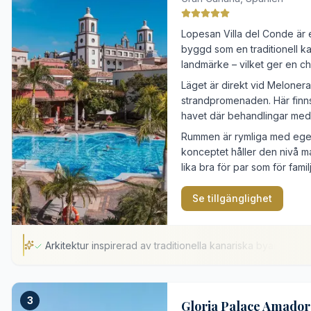
Modern teknik i varje rum
Lopesan Villa del Conde är e
Avstånd till nattlivets centrum
byggd som en traditionell k
Anläggningens omfattande storlek
landmärke – vilket ger en ch
Läget är direkt vid Melonera
strandpromenaden. Här finns 
havet där behandlingar med 
Rummen är rymliga med egen 
konceptet håller den nivå ma
lika bra för par som för familj
Se tillgänglighet
Arkitektur inspirerad av traditionella kanariska byar
Arkitektur inspirerad av traditionella kanariska byar
3
Thalasso-center vid havet med havsvattensbehandlingar
Gloria Palace Amador