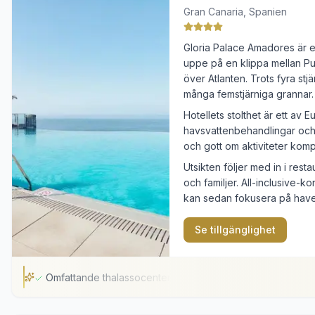
Sex varierade poolområden utspridda i trädgården
Gran Canaria, Spanien
Direkt anslutning till strandpromenaden i Meloneras
Rymliga rum med möblerade privata balkonger
Gloria Palace Amadores är et
uppe på en klippa mellan P
Den utspridda planlösningen kräver en del promenader
över Atlanten. Trots fyra st
Förbokning krävs för tillgång till spa-avdelningen
många femstjärniga grannar.
Hotellets stolthet är ett av 
havsvattenbehandlingar och e
och gott om aktiviteter komp
Utsikten följer med in i res
och familjer. All-inclusive-
kan sedan fokusera på havet
Se tillgänglighet
Omfattande thalassocenter
Omfattande thalassocenter