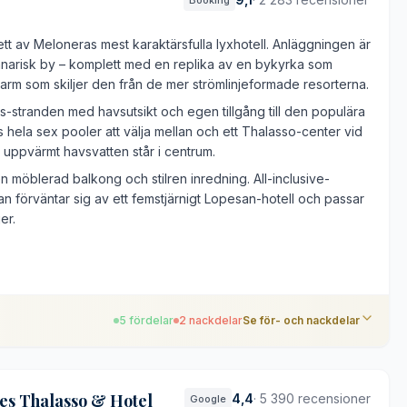
Booking
tt av Meloneras mest karaktärsfulla lyxhotell. Anläggningen är
anarisk by – komplett med en replika av en bykyrka som
arm som skiljer den från de mer strömlinjeformade resorterna.
s-stranden med havsutsikt och egen tillgång till den populära
hela sex pooler att välja mellan och ett Thalasso-center vid
uppvärmt havsvatten står i centrum.
möblerad balkong och stilren inredning. All-inclusive-
n förväntar sig av ett femstjärnigt Lopesan-hotell och passar
er.
5 fördelar
2 nackdelar
Se för- och nackdelar
es Thalasso & Hotel
4,4
·
5 390 recensioner
Google