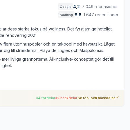
4,2
·
7 049 recensioner
Google
8,6
·
1 647 recensioner
Booking
lar dess starka fokus på wellness. Det fyrstjärniga hotellet
de renovering 2021.
 av flera utomhuspooler och en takpool med havsutsikt. Läget
ar dig till stränderna i Playa del Inglés och Maspalomas.
er livliga grannorterna. All-inclusive-konceptet gör det till
lighet.
4 fördelar
2 nackdelar
Se för- och nackdelar