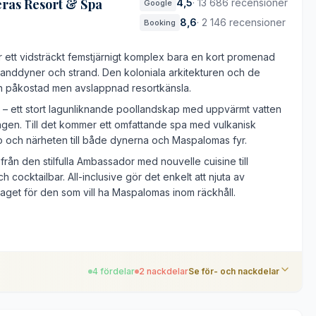
ras Resort & Spa
4,5
·
13 686 recensioner
Google
8,6
·
2 146 recensioner
Booking
ett vidsträckt femstjärnigt komplex bara en kort promenad
nddyner och strand. Den koloniala arkitekturen och de
en påkostad men avslappnad resortkänsla.
m – ett stort lagunliknande poollandskap med uppvärmt vatten
ngen. Till det kommer ett omfattande spa med vulkanisk
no och närheten till både dynerna och Maspalomas fyr.
ån den stilfulla Ambassador med nouvelle cuisine till
 cocktailbar. All-inclusive gör det enkelt att njuta av
laget för den som vill ha Maspalomas inom räckhåll.
4 fördelar
2 nackdelar
Se för- och nackdelar