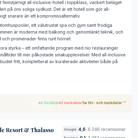
 femstjärnigt all-inclusive-hotell i toppklass, vackert beläget
en på öns soliga sydkust. Det är ett hotell som gör all-
yxigt snarare än ett kompromissalternativ.
tomhuspooler, ett välutrustat spa och gym samt frodiga
Rummen är moderna med balkong och genomtänkt teknik, och
d och promenader finns runt hörnet.
 stora styrka – ett omfattande program med nio restauranger
 måltider till mer påkostade smakupplevelser. Med all-inclusive
tbudet fritt, kompletterat av kuraterade aktiviteter både på
4 fördelar
2 nackdelar
Se för- och nackdelar
de Resort & Thalasso
4,6
·
6 246 recensioner
Google
9,1
·
2 283 recensioner