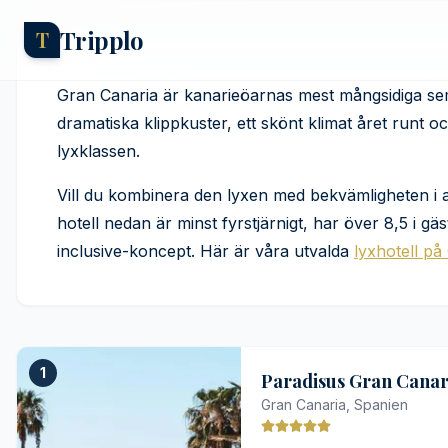
Tripplo
T
7 lyxiga all inclu
Gran Canaria är kanarieöarnas mest mångsidiga se
Canaria
dramatiska klippkuster, ett skönt klimat året runt 
lyxklassen.
Axel Hernborg
·
16 maj 2023
Vill du kombinera den lyxen med bekvämligheten i all-
hotell nedan är minst fyrstjärnigt, har över 8,5 i gä
inclusive-koncept. Här är våra utvalda
lyxhotell på
1
Paradisus Gran Canaria
Gran Canaria, Spanien