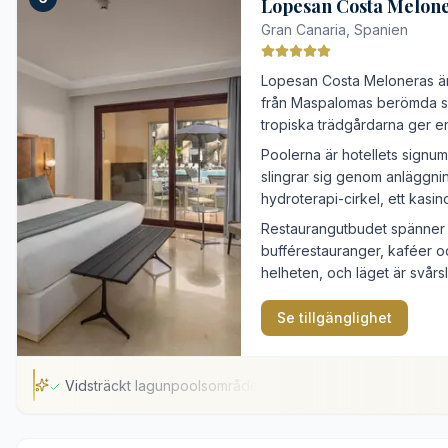
Lopesan Costa Melone
Privata balkonger i samtliga rum
Gran Canaria, Spanien
Lummiga subtropiska trädgårdar
Lopesan Costa Meloneras är 
Badrock på rummet endast på begäran
från Maspalomas berömda sa
Något tillbakadraget läge från stranden
tropiska trädgårdarna ger 
Poolerna är hotellets signu
slingrar sig genom anläggni
hydroterapi-cirkel, ett kasi
Restaurangutbudet spänner fr
bufférestauranger, kaféer och
helheten, och läget är svårs
Se tillgänglighet
Vidsträckt lagunpoolsområde
Vidsträckt lagunpoolsområde