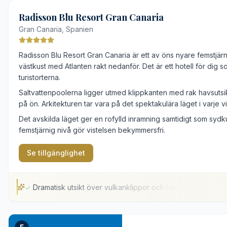
Dramatiskt läge på klippavsats
Radisson Blu Resort Gran Canaria
Hög komfort och renlighet
Gran Canaria, Spanien
Professionellt bemötande
Strategiskt läge mellan två stränder
Radisson Blu Resort Gran Canaria är ett av öns nyare femstjärni
västkust med Atlanten rakt nedanför. Det är ett hotell för dig s
Klassiskt bevarad inredning
turistorterna.
Begränsat all-inclusive-utbud
Saltvattenpoolerna ligger utmed klippkanten med rak havsutsik
Högt tryck på solstolar
på ön. Arkitekturen tar vara på det spektakulära läget i varje vi
Det avskilda läget ger en rofylld inramning samtidigt som sydk
femstjärnig nivå gör vistelsen bekymmersfri.
Se tillgänglighet
Dramatisk utsikt över vulkanklippor och hav
Dramatisk utsikt över vulkanklippor och hav