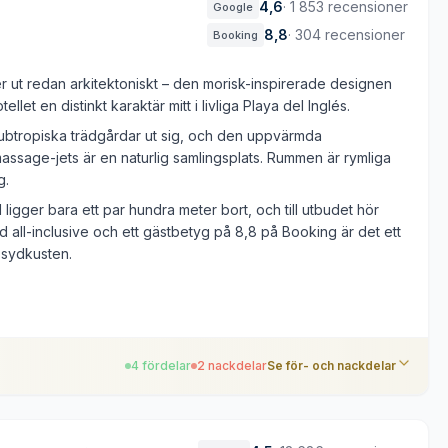
4,6
·
1 853 recensioner
Google
8,8
·
304 recensioner
Booking
 ut redan arkitektoniskt – den morisk-inspirerade designen
llet en distinkt karaktär mitt i livliga Playa del Inglés.
ubtropiska trädgårdar ut sig, och den uppvärmda
sage-jets är en naturlig samlingsplats. Rummen är rymliga
g.
 ligger bara ett par hundra meter bort, och till utbudet hör
 all-inclusive och ett gästbetyg på 8,8 på Booking är det ett
å sydkusten.
4 fördelar
2 nackdelar
Se för- och nackdelar