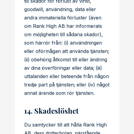
till skador för förlust av vinst,
goodwill, användning, data eller
andra immateriella förluster (även
om Rank High AB har informerats
om möjligheten till sådana skador),
som härrör från: (i) användningen
eller oförmågan att använda tjänsten;
(ii) obehörig åtkomst till eller ändring
av dina överföringar eller data; (iii)
uttalanden eller beteende från någon
tredje part på tjänsten; eller (iv) något
annat ärende som rör tjänsten.
14. Skadeslöshet
Du samtycker till att hålla Rank High
AB, dess dotterbolag, närstående