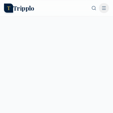
Tripplo
T