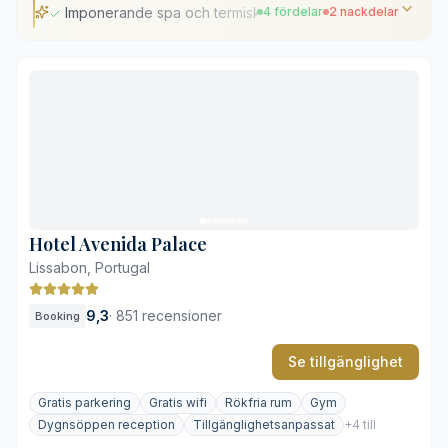
Imponerande spa och termisk avdelning
4 fördelar
2 nackdelar
Imponerande spa och termisk avdelning
Panoramautsikt från Sky Lounge
Nära till tunnelbanan
Prisbelönt hållbarhetsarbete
Utanför de historiska kvarteren
Kostsam parkeringsservice
Hotel Avenida Palace
Lissabon, Portugal
9,3
·
851 recensioner
Booking
Se tillgänglighet
Gratis parkering
Gratis wifi
Rökfria rum
Gym
Dygnsöppen reception
Tillgänglighetsanpassat
+4 till