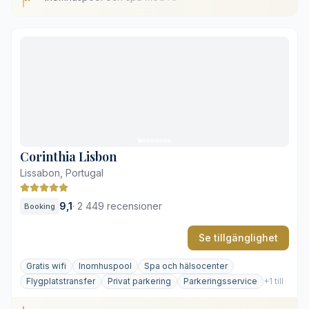
Inomhuspool och spa med resortkänsla
Fridfull innergård mitt i staden
Välutrustade kaffe- och tefaciliteter på rummet
Vällagad frukost med lokala råvaror
Kostsam parkeringsservice
Begränsat ljusinsläpp på de nedre våningarna
Corinthia Lisbon
Lissabon, Portugal
9,1
·
2 449 recensioner
Booking
Se tillgänglighet
Gratis wifi
Inomhuspool
Spa och hälsocenter
Flygplatstransfer
Privat parkering
Parkeringsservice
+1 till