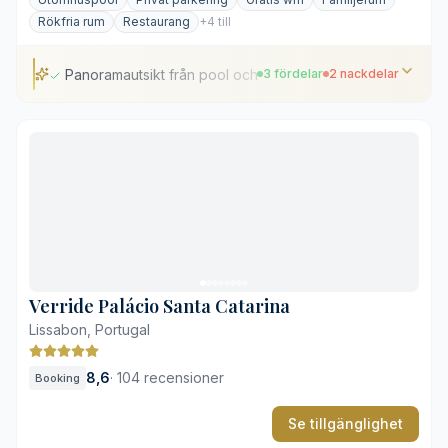
Rökfria rum
Restaurang
+4 till
Panoramautsikt från pool och terrass
3 fördelar
2 nackdelar
Panoramautsikt från pool och terrass
Utmärkt läge i eleganta Príncipe Real
Stilren, samtida portugisisk design
Få solstolar vid poolen
Branta backar i närområdet
Verride Palácio Santa Catarina
Lissabon, Portugal
8,6
·
104 recensioner
Booking
Se tillgänglighet