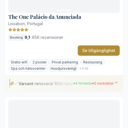
The One Palácio da Anunciada
Lissabon, Portugal
9,1
·
656 recensioner
Booking
Se tillgänglighet
Gratis wifi
2 pooler
Privat parkering
Restaurang
Spa och hälsocenter
Husdjursvänligt
+3 till
Varsamt renoverat 1500-talspalats
4 fördelar
2 nackdelar
Varsamt renoverat 1500-talspalats
Gröna, rofyllda trädgårdar och innergård
Utomhuspool med utsikt över staden
Välutrustat spa i källarvalven