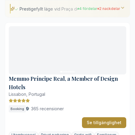
Prestigefyllt läge vid Praça dos Restauradores
4 fördelar
2 nackdelar
Prestigefyllt läge vid Praça dos Restauradores
Kostnadsfri bemannad parkering i centrum
Historisk 1800-talsarkitektur och tidstypiska möbler
Panoramautsikt mot Castelo de São Jorge
Kompakt hotellgym
Ljud från det livliga torget utanför
Memmo Príncipe Real, a Member of Design
Hotels
Lissabon, Portugal
9
·
365 recensioner
Booking
Se tillgänglighet
Utomhuspool
Privat parkering
Gratis wifi
Familjerum