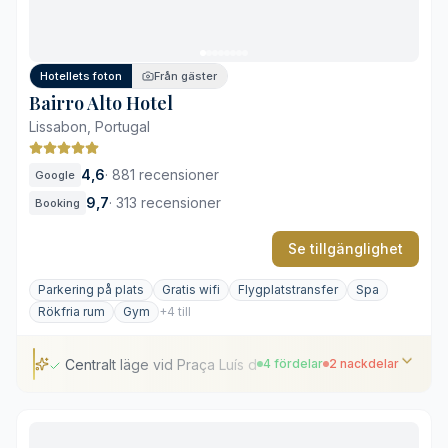
Säsongsöppen utomhuspool
Parkeringsservice mot extra avgift
Hotellets foton
Från gäster
Bairro Alto Hotel
Lissabon, Portugal
4,6
·
881 recensioner
Google
9,7
·
313 recensioner
Booking
Se tillgänglighet
Parkering på plats
Gratis wifi
Flygplatstransfer
Spa
Rökfria rum
Gym
+4 till
Centralt läge vid Praça Luís de Camões
4 fördelar
2 nackdelar
Centralt läge vid Praça Luís de Camões
Panoramautsikt över floden Tejo