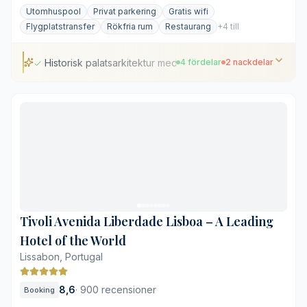
Utomhuspool
Privat parkering
Gratis wifi
Flygplatstransfer
Rökfria rum
Restaurang
+4 till
Historisk palatsarkitektur med tidstypiska detaljer
4 fördelar
2 nackdelar
Historisk palatsarkitektur med tidstypiska detaljer
Takterrass med utsikt över floden Tejo
Skräddarsydd frukost serverad vid bordet
Centralt läge i historiska Santa Catarina
Begränsat utrymme runt utomhuspoolen
Trånga och branta historiska gränder
Tivoli Avenida Liberdade Lisboa – A Leading
Hotel of the World
Lissabon, Portugal
8,6
·
900 recensioner
Booking