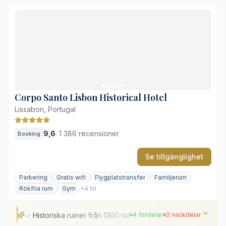
Centralt läge nära historiska stadsdelar
Elegant art deco möter portugisisk design
Takbar och restaurang med panoramavy
Nära till exklusiva shoppinggator
Visst gatubuller i de lägre våningsplanen
Kompakta standardrum
Corpo Santo Lisbon Historical Hotel
Lissabon, Portugal
9,6
·
1 386 recensioner
Booking
Se tillgänglighet
Parkering
Gratis wifi
Flygplatstransfer
Familjerum
Rökfria rum
Gym
+4 till
Historiska ruiner från 1300-talet i huset
4 fördelar
2 nackdelar