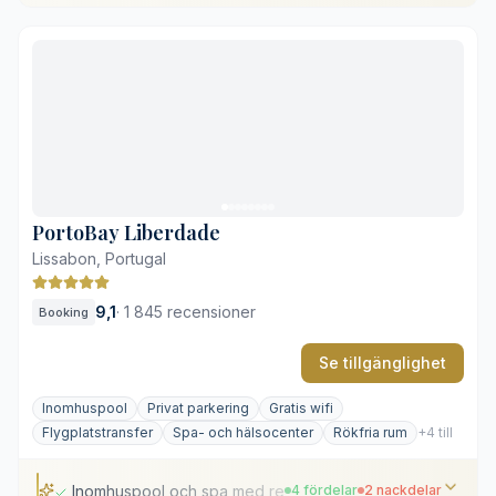
Historiska ruiner från 1300-talet i huset
Centralt läge nära stadsdelen Chiado
Utsikt över eleganta 1600-talspalats
Frukost med lokala delikatesser
Begränsat antal parkeringsplatser
Ljud från det omgivande nattlivet
PortoBay Liberdade
Lissabon, Portugal
9,1
·
1 845 recensioner
Booking
Se tillgänglighet
Inomhuspool
Privat parkering
Gratis wifi
Flygplatstransfer
Spa- och hälsocenter
Rökfria rum
+4 till
Inomhuspool och spa med resortkänsla
4 fördelar
2 nackdelar