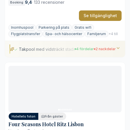
9,4
·
133 recensioner
Booking
Se tillgänglighet
Inomhuspool
Parkering på plats
Gratis wifi
Flygplatstransfer
Spa- och hälsocenter
Familjerum
+4 till
Takpool med vidsträckt stadsutsikt
4 fördelar
2 nackdelar
Takpool med vidsträckt stadsutsikt
Omfattande spa- och hälsoavdelning
Modern estetik i ett centralt läge
Spännande restaurang- och cocktailutbud
Ett stycke från de historiska hamnkvarteren
Hög avgift för parkeringsservice
Hotellets foton
Från gäster
Four Seasons Hotel Ritz Lisbon