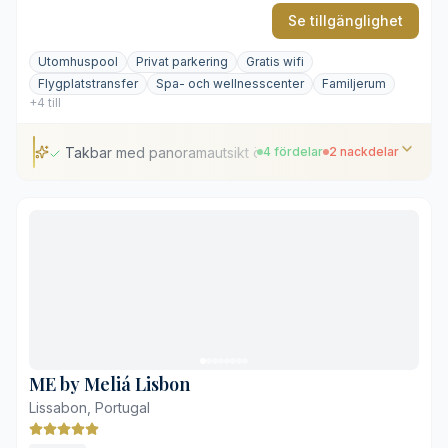
Se tillgänglighet
Utomhuspool
Privat parkering
Gratis wifi
Flygplatstransfer
Spa- och wellnesscenter
Familjerum
+4 till
Takbar med panoramautsikt över staden
4 fördelar
2 nackdelar
Takbar med panoramautsikt över staden
Skyddad utomhuspool i lummig oas
Vinkällare med över 300 handplockade viner
Centralt läge på exklusiva Avenida da Liberdade
Gatubuller i rummen mot avenyn
Poolområdet kan kännas trångt under högsäsong
ME by Meliá Lisbon
Lissabon, Portugal