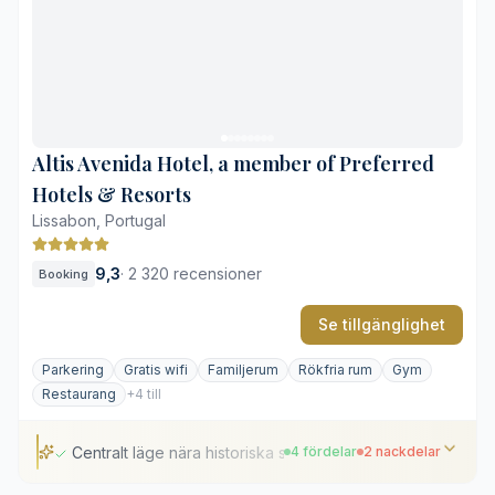
Inslag av genuint portugisiskt hantverk
Välutrustade hälso- och träningsfaciliteter
Ljud från det omgivande nattlivet
Trånga och svårframkomliga gator vid ankomst
Altis Avenida Hotel, a member of Preferred
Hotels & Resorts
Lissabon, Portugal
9,3
·
2 320 recensioner
Booking
Se tillgänglighet
Parkering
Gratis wifi
Familjerum
Rökfria rum
Gym
Restaurang
+4 till
Centralt läge nära historiska stadsdelar
4 fördelar
2 nackdelar