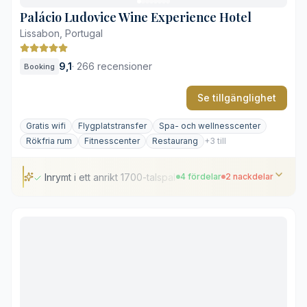
Palácio Ludovice Wine Experience Hotel
Lissabon, Portugal
9,1
·
266 recensioner
Booking
Se tillgänglighet
Gratis wifi
Flygplatstransfer
Spa- och wellnesscenter
Rökfria rum
Fitnesscenter
Restaurang
+3 till
Inrymt i ett anrikt 1700-talspalats
4 fördelar
2 nackdelar
Inrymt i ett anrikt 1700-talspalats
Provningar av utvalda portugisiska viner
Centralt läge nära Bairro Alto
Vinoterapibehandlingar från Caudalie
Visst ljud från det omgivande nattlivet