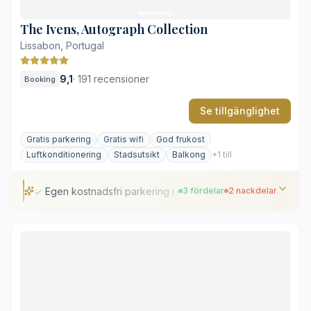
Begränsade parkeringsmöjligheter
The Ivens, Autograph Collection
Lissabon, Portugal
9,1
·
191 recensioner
Booking
Se tillgänglighet
Gratis parkering
Gratis wifi
God frukost
Luftkonditionering
Stadsutsikt
Balkong
+1 till
Egen kostnadsfri parkering i centrum
3 fördelar
2 nackdelar
Egen kostnadsfri parkering i centrum
Balkonger med utsikt över takåsarna
Centralt läge i historiska kvarter
Livliga omgivningar
Inget fullskaligt spa på hotellet