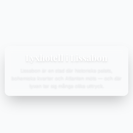
Lyxhotell i Lissabon
Lissabon är en stad där historiska palats,
bohemiska kvarter och Atlanten möts — och där
lyxen tar sig många olika uttryck.