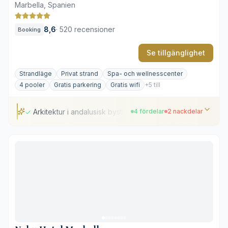
Marbella, Spanien
8,6
·
520 recensioner
Booking
Se tillgänglighet
Strandläge
Privat strand
Spa- och wellnesscenter
4 pooler
Gratis parkering
Gratis wifi
+5 till
Arkitektur i andalusisk bystil
4 fördelar
2 nackdelar
Arkitektur i andalusisk bystil
Tennisbanor av internationell klass
Gastronomi på hög nivå
Direkt tillgång till stranden
Hög aktivitet under högsäsong
Stora avstånd inom hotellområdet