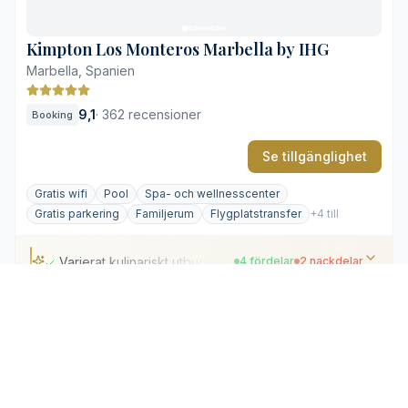
Hög aktivitet vid poolerna under högsäsong
Kimpton Los Monteros Marbella by IHG
Marbella, Spanien
9,1
·
362 recensioner
Booking
Se tillgänglighet
Gratis wifi
Pool
Spa- och wellnesscenter
Gratis parkering
Familjerum
Flygplatstransfer
+4 till
Varierat kulinariskt utbud
4 fördelar
2 nackdelar
Varierat kulinariskt utbud
Takpool med havsutsikt
Kostnadsfria cyklar för närområdet
Välutrustat spa och gym