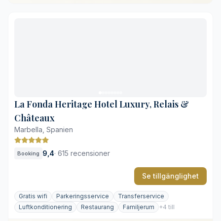
Omfattande subtropiska trädgårdar
Direkt tillgång till Golden Mile-stranden
Fem restauranger med hög variation
Privata terrasser till samtliga boenden
Långa gångavstånd inom hotellområdet
Högt tryck på strandklubben under högsäsong
La Fonda Heritage Hotel Luxury, Relais &
Châteaux
Marbella, Spanien
9,4
·
615 recensioner
Booking
Se tillgänglighet
Gratis wifi
Parkeringsservice
Transferservice
Luftkonditionering
Restaurang
Familjerum
+4 till