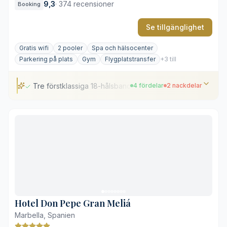
9,3
·
374 recensioner
Booking
Se tillgänglighet
Gratis wifi
2 pooler
Spa och hälsocenter
Parkering på plats
Gym
Flygplatstransfer
+3 till
Tre förstklassiga 18-hålsbanor
4 fördelar
2 nackdelar
Tre förstklassiga 18-hålsbanor
Toskansk palatsarkitektur och lummiga trädgårdar
Stort spa inspirerat av romerska bad
Tillgång till privat strandklubb
Läge i inlandet, en bit från kusten
Stora avstånd inom hotellområdet
Hotel Don Pepe Gran Meliá
Marbella, Spanien