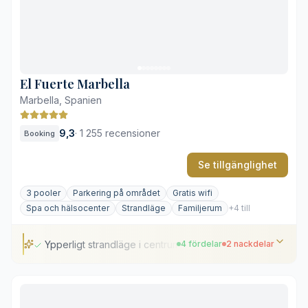
El Fuerte Marbella
Marbella, Spanien
9,3
·
1 255 recensioner
Booking
Se tillgänglighet
3 pooler
Parkering på området
Gratis wifi
Spa och hälsocenter
Strandläge
Familjerum
+4 till
Ypperligt strandläge i centrum
4 fördelar
2 nackdelar
Ypperligt strandläge i centrum
Historisk charm i modern, lyxig tappning