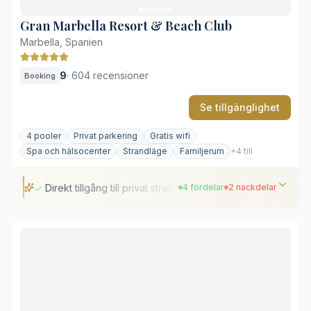
Få alternativ för större familjer
Gran Marbella Resort & Beach Club
Marbella, Spanien
9
·
604 recensioner
Booking
Se tillgänglighet
4 pooler
Privat parkering
Gratis wifi
Spa och hälsocenter
Strandläge
Familjerum
+4 till
Direkt tillgång till privat strand
4 fördelar
2 nackdelar
Direkt tillgång till privat strand
Fyra separata utomhuspooler
Inkluderande rätter från medelhavsköket
Välutrustat spa och hälsoavdelning
Hög avgift för privat parkering