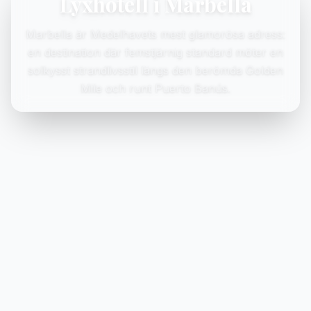
Lyxhotell i Marbella
Marbella är Medelhavets mest glamorösa adress:
en destination där femstjärnig standard möter en
solkysst strandlivsstil längs den berömda Golden
Mile och runt Puerto Banús.