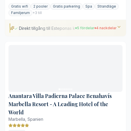
Gratis wifi
2 pooler
Gratis parkering
Spa
Strandläge
Familjerum
+3 till
Direkt tillgång till Esteponas kustlinje
5 fördelar
4 nackdelar
Direkt tillgång till Esteponas kustlinje
Genomtänkt spa med termiska bad
Separata områden för familjer och par
Varierat kulinariskt utbud i flera miljöer
Professionell och personlig service
Modern design saknar regional karaktär
Kräver transport för att nå Estepona
Anantara Villa Padierna Palace Benahavís
Stranden är inte resortens främsta tillgång
Marbella Resort - A Leading Hotel of the
Restaurangbesök kräver framförhållning
World
Marbella, Spanien