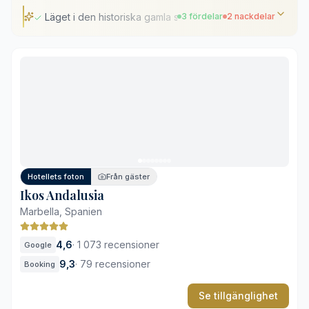
Läget i den historiska gamla stadsdelen
3 fördelar
2 nackdelar
Läget i den historiska gamla stadsdelen
Sofistikerad Relais & Châteaux-gastronomi
Välbevarade andalusiska detaljer
Begränsade parkeringsmöjligheter
Inget direkt strandläge
Hotellets foton
Från gäster
Ikos Andalusia
Marbella, Spanien
4,6
·
1 073 recensioner
Google
9,3
·
79 recensioner
Booking
Se tillgänglighet