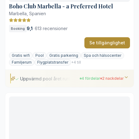
Boho Club Marbella - a Preferred Hotel
Marbella, Spanien
9,1
·
613 recensioner
Booking
Se tillgänglighet
Gratis wifi
Pool
Gratis parkering
Spa och hälsocenter
Familjerum
Flygplatstransfer
+4 till
Uppvärmd pool året runt
4 fördelar
2 nackdelar
Uppvärmd pool året runt
Högklassig medelhavsgastronomi
Välutrustat spa och gym
Fri privat parkering
Ett stycke från stranden