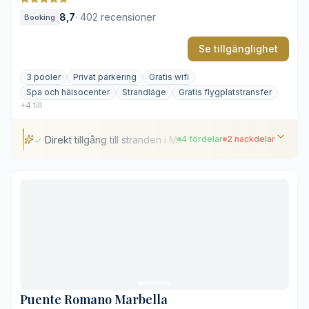
8,7
·
402 recensioner
Booking
Se tillgänglighet
3 pooler
Privat parkering
Gratis wifi
Spa och hälsocenter
Strandläge
Gratis flygplatstransfer
+4 till
Direkt tillgång till stranden i Marbella
4 fördelar
2 nackdelar
Direkt tillgång till stranden i Marbella
Gångavstånd till Marbellas gamla stadsdel
Sju varierade restauranger på området
Kostnadsfri flygplatstransfer
Poolområdena kan bli fyllda
Hög prisnivå under högsäsongen
Puente Romano Marbella