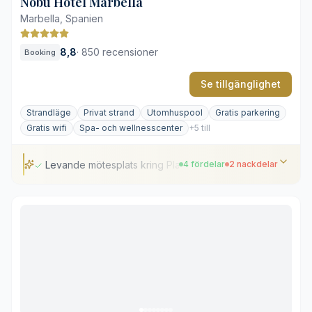
Nobu Hotel Marbella
Marbella, Spanien
8,8
·
850 recensioner
Booking
Se tillgänglighet
Strandläge
Privat strand
Utomhuspool
Gratis parkering
Gratis wifi
Spa- och wellnesscenter
+5 till
Levande mötesplats kring Plaza
4 fördelar
2 nackdelar
Levande mötesplats kring Plaza
Avskilt, privat strandavsnitt
Exklusivt nattliv på La Suite
Sofistikerat spa och välbefinnande
Kort promenad till stranden
Ljudnivåer från torget under kvällstid