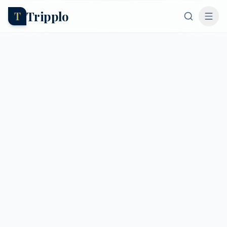
Tripplo
T