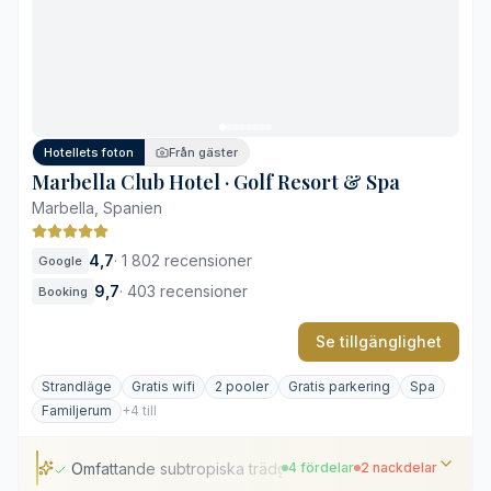
Tre olika utomhuspooler
Fullutrustat spa och hälsoavdelning
Hög efterfrågan under högsäsongen
Avgiftsbelagd hotellparkering
Hotellets foton
Från gäster
Marbella Club Hotel · Golf Resort & Spa
Marbella, Spanien
4,7
·
1 802 recensioner
Google
9,7
·
403 recensioner
Booking
Se tillgänglighet
Strandläge
Gratis wifi
2 pooler
Gratis parkering
Spa
Familjerum
+4 till
Omfattande subtropiska trädgårdar
4 fördelar
2 nackdelar