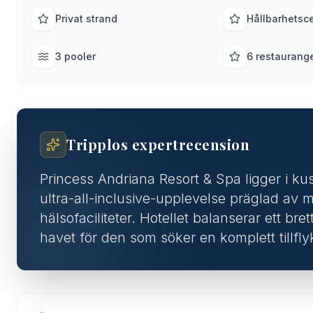
Privat strand
Hållbarhetsce
3 pooler
6 restaurang
Tripplos expertrecension
Princess Andriana Resort & Spa ligger i ku
ultra-all-inclusive-upplevelse präglad av 
hälsofaciliteter. Hotellet balanserar ett br
havet för den som söker en komplett tillfly