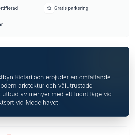
rtifierad
Gratis parkering
er
stbyn Kiotari och erbjuder en omfattande
modern arkitektur och välutrustade
ett utbud av menyer med ett lugnt läge vid
ktsort vid Medelhavet.