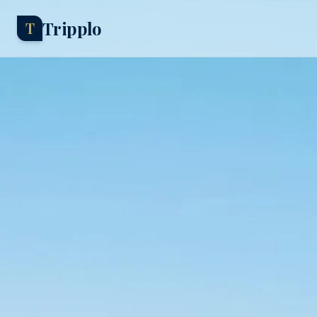
Tripplo
T