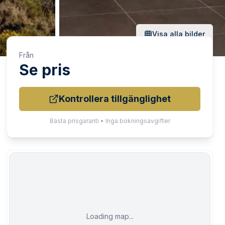
Visa alla bilder
Från
Se pris
Kontrollera tillgänglighet
Bästa prisgaranti • Inga bokningsavgifter
Loading map...