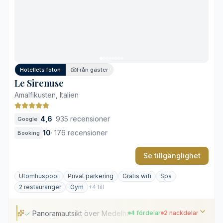
Panoramautsikt över Neapelbukten
Välutrustat spa med fokus på hälsa
Avskilt läge som kräver bil
Klippig kustlinje utan sandstränder
Hotellets foton
Från gäster
Le Sirenuse
Amalfikusten, Italien
4,6
·
935 recensioner
Google
10
·
176 recensioner
Booking
Se tillgänglighet
Utomhuspool
Privat parkering
Gratis wifi
Spa
2 restauranger
Gym
+4 till
Panoramautsikt över Medelhavet
4 fördelar
2 nackdelar