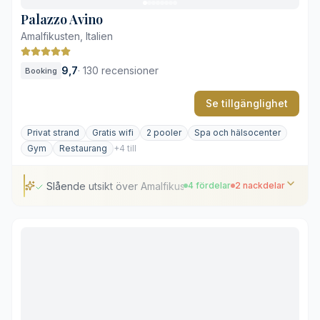
Palazzo Avino
Amalfikusten, Italien
9,7
·
130 recensioner
Booking
Se tillgänglighet
Privat strand
Gratis wifi
2 pooler
Spa och hälsocenter
Gym
Restaurang
+4 till
Slående utsikt över Amalfikusten från klipphöjden
4 fördelar
2 nackdelar
Slående utsikt över Amalfikusten från klipphöjden
Tillgång till exklusiv strandklubb i Marmorata
Uppvärmd takpool med panoramavyer
Historisk palatsarkitektur från 1200-talet
Strandklubben ligger en bit bort (kräver shuttle)