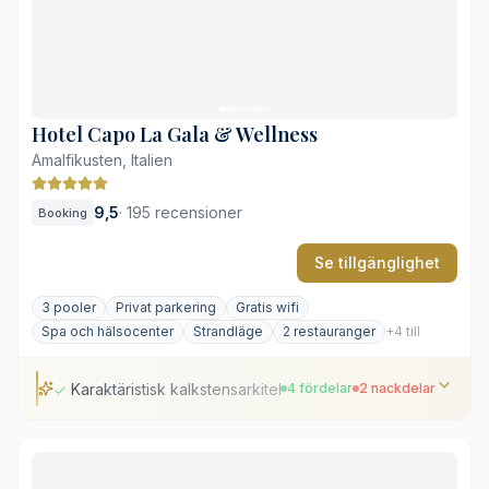
Terrasserade medelhavsträdgårdar mot havet
Kostsam högsäsong
Branta trappor utmanar rörligheten
Hotel Capo La Gala & Wellness
Amalfikusten, Italien
9,5
·
195 recensioner
Booking
Se tillgänglighet
3 pooler
Privat parkering
Gratis wifi
Spa och hälsocenter
Strandläge
2 restauranger
+4 till
Karaktäristisk kalkstensarkitektur med maritimt tema
4 fördelar
2 nackdelar
Karaktäristisk kalkstensarkitektur med maritimt tema
Direkt tillgång till privat strand och badvik