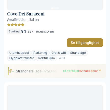
Vuxenfokus begränsar barnfamiljer
Covo Dei Saraceni
Amalfikusten, Italien
9,1
·
237 recensioner
Booking
Se tillgänglighet
Utomhuspool
Parkering
Gratis wifi
Strandläge
Flygplatstransfer
Rökfria rum
+4 till
Strandnära läge i Positano
4 fördelar
2 nackdelar
Strandnära läge i Positano
Rum mot havet med privat balkong
Klassiska badrum med keramikplattor
Utomhuspool med panoramautsikt