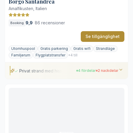
Borgo Santandrea
Amalfikusten, Italien
9,9
·
86 recensioner
Booking
Se tillgänglighet
Utomhuspool
Gratis parkering
Gratis wifi
Strandläge
Familjerum
Flygplatstransfer
+4 till
Privat strand med hiss
4 fördelar
2 nackdelar
Privat strand med hiss
Fri och säker parkering på området
Tre medelhavsrestauranger på klippbranten
Saltvattenpool med vidsträckt havsutsikt
Brant terräng med många trappor
Beläget utanför centrala Amalfi