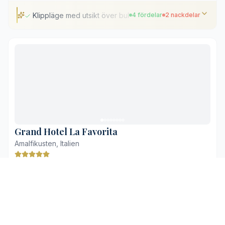
Klippläge med utsikt över bukten
4 fördelar
2 nackdelar
Klippläge med utsikt över bukten
Privat strand med direkt tillgång
Klassisk neapolitansk design och antikviteter
Anlagd trädgård med en lugn pool
Höga rumspriser under högsäsong
Klassisk inredning som kan upplevas som daterad
Grand Hotel La Favorita
Amalfikusten, Italien
9,5
·
772 recensioner
Booking
Se tillgänglighet
Utomhuspool
Privat parkering
Gratis wifi
Flygplatstransfer
Restaurang
Rökfria rum
+4 till