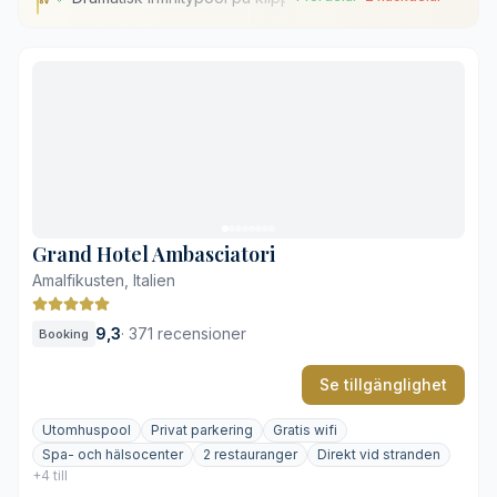
Dramatisk infinitypool på klippkanten
Välbevarad klosterarkitektur
Terrasserade medelhavsträdgårdar
Fri tillgång till det termala spat
Avskilt läge på klipphöjden
Lugnt lokalt kvällsliv
Grand Hotel Ambasciatori
Amalfikusten, Italien
9,3
·
371 recensioner
Booking
Se tillgänglighet
Utomhuspool
Privat parkering
Gratis wifi
Spa- och hälsocenter
2 restauranger
Direkt vid stranden
+4 till