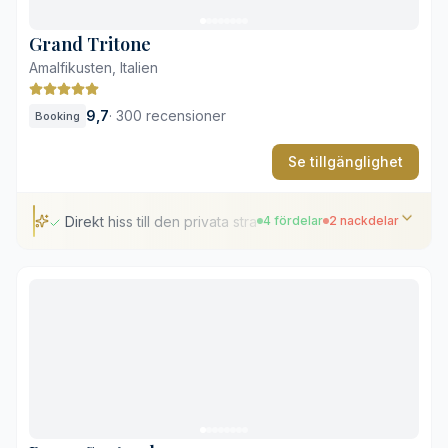
Branta trappor och nivåskillnader kan försvåra
framkomligheten
Grand Tritone
Amalfikusten, Italien
9,7
·
300 recensioner
Booking
Se tillgänglighet
Direkt hiss till den privata stranden
4 fördelar
2 nackdelar
Direkt hiss till den privata stranden
Saltvattenpooler längs klippkanten
Privata balkonger med vidsträckt havsutsikt
Fridfullt läge utanför Amalfis folkvimmel
Många trappor och branta nivåskillnader
Få restauranger på gångavstånd