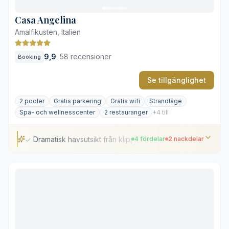
Få restauranger på gångavstånd
Casa Angelina
Amalfikusten, Italien
9,9
·
58 recensioner
Booking
Se tillgänglighet
2 pooler
Gratis parkering
Gratis wifi
Strandläge
Spa- och wellnesscenter
2 restauranger
+4 till
Dramatisk havsutsikt från klippkanten
4 fördelar
2 nackdelar
Dramatisk havsutsikt från klippkanten
Stilren, helvit minimalistisk design
Egen tillgång till strandklubb
Ett lugnare alternativ till färgstarka Positano
Många trappsteg längs klippväggen