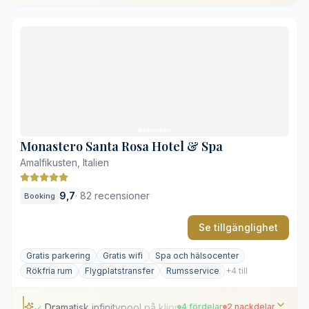
Panoramautsikt över Medelhavet
Gastronomi med Michelinstjärna
Klassisk lokal arkitektur
Närhet till strand och hamn
Trappor och nivåskillnader
Begränsat insynsskydd på balkonger
Monastero Santa Rosa Hotel & Spa
Amalfikusten, Italien
9,7
·
82 recensioner
Booking
Se tillgänglighet
Gratis parkering
Gratis wifi
Spa och hälsocenter
Rökfria rum
Flygplatstransfer
Rumsservice
+4 till
Dramatisk infinitypool på klippkanten
4 fördelar
2 nackdelar