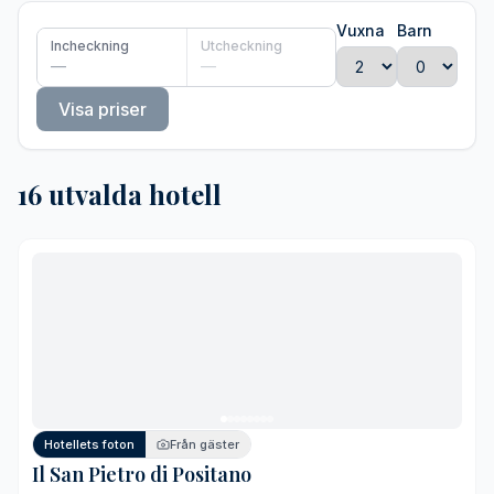
Vuxna
Barn
Incheckning
Utcheckning
—
—
Visa priser
16 utvalda hotell
Hotellets foton
Från gäster
Il San Pietro di Positano