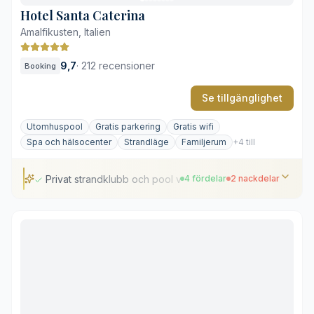
Hotel Santa Caterina
Amalfikusten, Italien
9,7
·
212 recensioner
Booking
Se tillgänglighet
Utomhuspool
Gratis parkering
Gratis wifi
Spa och hälsocenter
Strandläge
Familjerum
+4 till
Privat strandklubb och pool vid havet
4 fördelar
2 nackdelar
Privat strandklubb och pool vid havet
Glashissar genom klippväggen
Klassisk jugendstil och Vietri-keramik
Spa och gym med havsutsikt
Många trappor i kuperad terräng