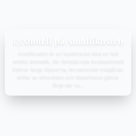
Lyxhotell på Amalfikusten
Amalfikusten är en kuststräcka med en helt
andlös dramatik, där femstjärniga boutiquehotell
klättrar längs klipporna, terrasserade trädgårdar
doftar av citronblom och Medelhavet glittrar
långt där ne…