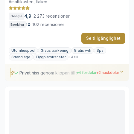
Amalfikusten, Italien
4,9
·
2 273 recensioner
Google
10
·
102 recensioner
Booking
Se tillgänglighet
Utomhuspool
Gratis parkering
Gratis wifi
Spa
Strandläge
Flygplatstransfer
+4 till
Privat hiss genom klippan till stranden
4 fördelar
2 nackdelar
Privat hiss genom klippan till stranden
Gastronomi med råvaror från egna odlingar
Havsutsikt från samtliga terrasser
Tennisbana vid vattenbrynet
Beläget utanför stadens centrum
Kräver framförhållning vid bokning