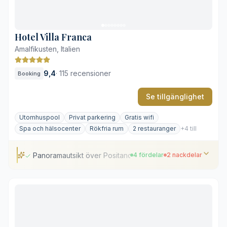
Närheten till stranden lockar folkmassor
Parkeringsavgift tillkommer per dag
Hotel Villa Franca
Amalfikusten, Italien
9,4
·
115 recensioner
Booking
Se tillgänglighet
Utomhuspool
Privat parkering
Gratis wifi
Spa och hälsocenter
Rökfria rum
2 restauranger
+4 till
Panoramautsikt över Positano från höjden
4 fördelar
2 nackdelar
Panoramautsikt över Positano från höjden
Takpool med tillhörande barterrass
Kostnadsfri transferservice till centrum
Elegant spa och välutrustat gym