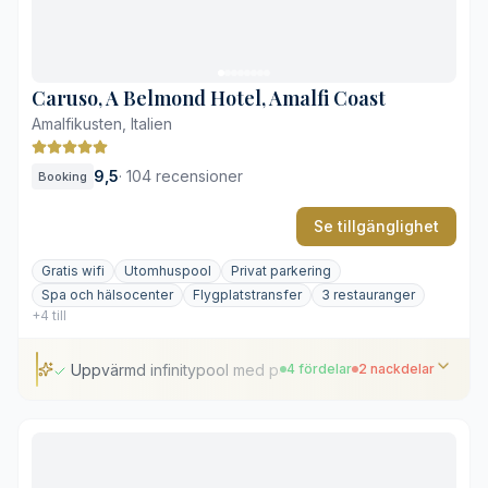
Brant läge kräver en del trappsteg
Hög prisnivå under högsäsong
Caruso, A Belmond Hotel, Amalfi Coast
Amalfikusten, Italien
9,5
·
104 recensioner
Booking
Se tillgänglighet
Gratis wifi
Utomhuspool
Privat parkering
Spa och hälsocenter
Flygplatstransfer
3 restauranger
+4 till
Uppvärmd infinitypool med panoramautsikt
4 fördelar
2 nackdelar
Uppvärmd infinitypool med panoramautsikt
Varsamt restaurerad 1000-talsarkitektur
Originalfresker från 1700-talet i taket