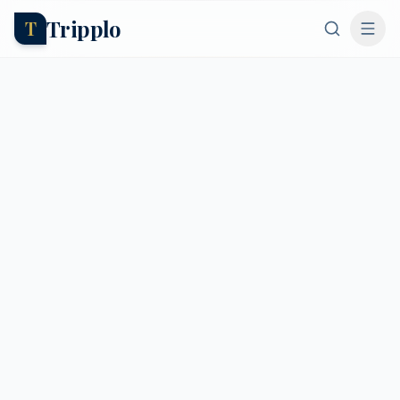
Tripplo
T