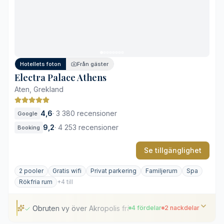
Takterrass med utsikt över staden
Noggrant utvalt kaffe- och tesortiment
Ljudnivåer i rum mot gatan
Kompakt gymyta
Hotellets foton
Från gäster
Electra Palace Athens
Aten, Grekland
4,6
·
3 380 recensioner
Google
9,2
·
4 253 recensioner
Booking
Se tillgänglighet
2 pooler
Gratis wifi
Privat parkering
Familjerum
Spa
Rökfria rum
+4 till
Obruten vy över Akropolis från takterrassen
4 fördelar
2 nackdelar