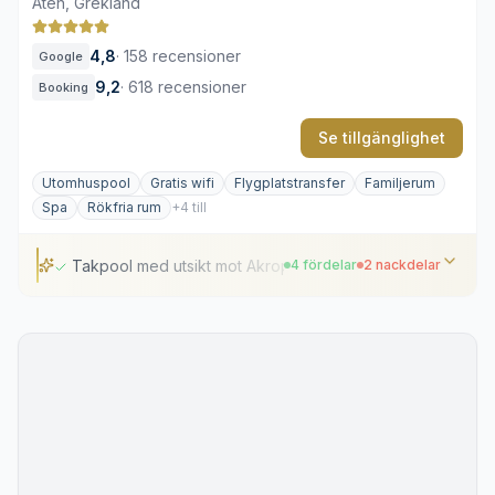
Aten, Grekland
4,8
·
158 recensioner
Google
9,2
·
618 recensioner
Booking
Se tillgänglighet
Utomhuspool
Gratis wifi
Flygplatstransfer
Familjerum
Spa
Rökfria rum
+4 till
Takpool med utsikt mot Akropolis
4 fördelar
2 nackdelar
Takpool med utsikt mot Akropolis
Gångavstånd till Akropolismuseet
Omfattande spa- och hälsoavdelning
Privata balkonger i de flesta rum
Livliga omgivningar i stadskärnan
Begränsade parkeringsmöjligheter