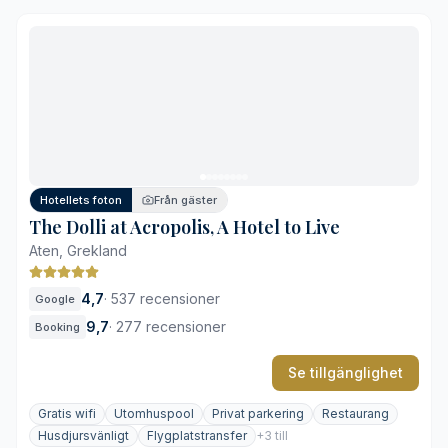
Obruten vy över Akropolis från takterrassen
Stilren nyklassisk arkitektur och interiör
Centralt läge i historiska Plaka
Omfattande hälsofaciliteter med inomhuspool
Den traditionella estetiken kan upplevas som formell
Begränsad framkomlighet med fordon på smala gator
Hotellets foton
Från gäster
The Dolli at Acropolis, A Hotel to Live
Aten, Grekland
4,7
·
537 recensioner
Google
9,7
·
277 recensioner
Booking
Se tillgänglighet
Gratis wifi
Utomhuspool
Privat parkering
Restaurang
Husdjursvänligt
Flygplatstransfer
+3 till