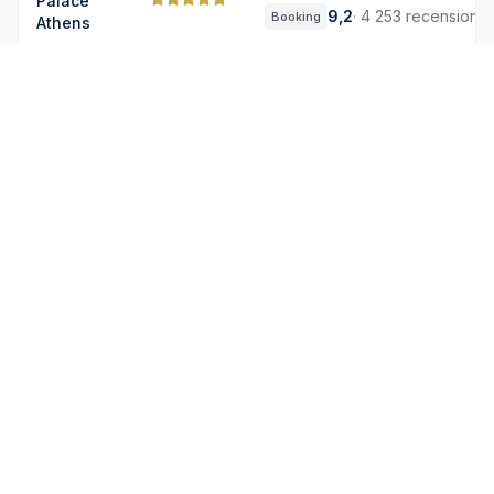
Palace
9,2
·
4 253 recensioner
Booking
Athens
The Dolli
at
4,7
·
537 recensioner
Google
Acropolis,
9,7
·
277 recensioner
Booking
A Hotel to
Live
Hotel
Grande
Bretagne,
4,8
·
6 737 recensioner
Google
a Luxury
9,3
·
596 recensioner
Booking
Collection
Hotel,
Athens
Anthology
of
Athens,
4,8
·
158 recensioner
Google
The
9,2
·
618 recensioner
Booking
Leading