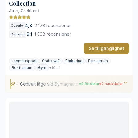
Collection
Aten, Grekland
4,8
·
2 173 recensioner
Google
9,1
·
1 598 recensioner
Booking
Se tillgänglighet
Utomhuspool
Gratis wifi
Parkering
Familjerum
Rökfria rum
Gym
+10 till
Centralt läge vid Syntagmatorget
4 fördelar
2 nackdelar
Centralt läge vid Syntagmatorget
Takpool med utsikt över Akropolis
Konstnärlig och samtida interiör
Varierad medelhavsgastronomi
Poolen är säsongsöppen