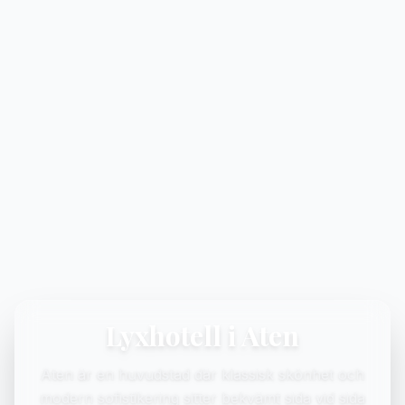
Lyxhotell i Aten
Aten är en huvudstad där klassisk skönhet och
modern sofistikering sitter bekvämt sida vid sida