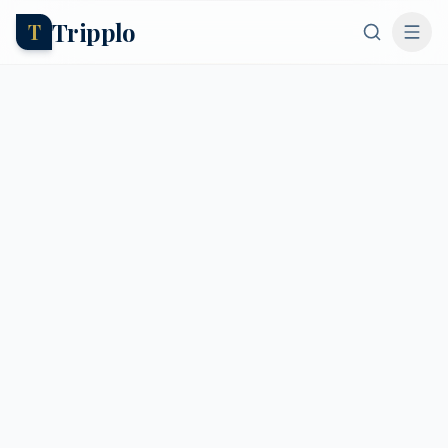
Tripplo
T