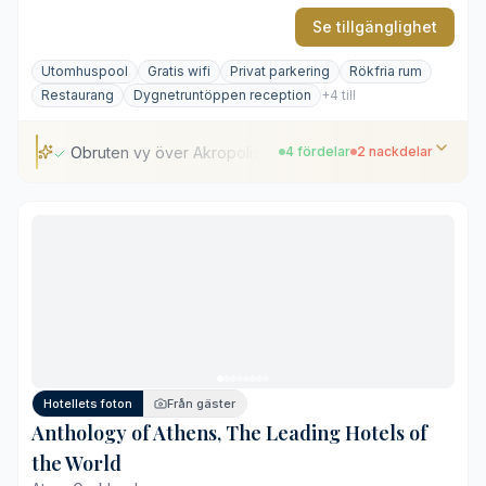
Se tillgänglighet
Utomhuspool
Gratis wifi
Privat parkering
Rökfria rum
Restaurang
Dygnetruntöppen reception
+4 till
Obruten vy över Akropolis
4 fördelar
2 nackdelar
Obruten vy över Akropolis
Centralt läge vid Syntagmatorget
Bevarat arkitektoniskt arv från 1800-talet
Välutrustat spa under marknivå
Hög prisnivå på restauranger och barer
Stadens brus kan märkas på lägre våningsplan
Hotellets foton
Från gäster
Anthology of Athens, The Leading Hotels of
the World