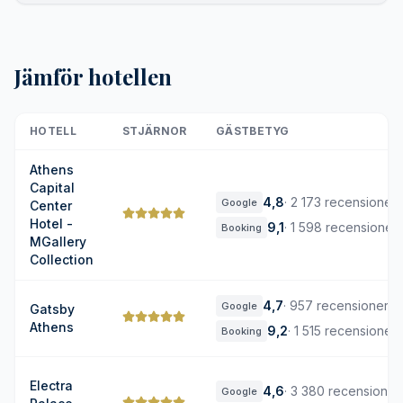
Jämför hotellen
HOTELL
STJÄRNOR
GÄSTBETYG
Athens
Capital
4,8
·
2 173 recensioner
Google
Center
Hotel -
9,1
·
1 598 recensioner
Booking
MGallery
Collection
4,7
·
957 recensioner
Google
Gatsby
Athens
9,2
·
1 515 recensioner
Booking
Electra
4,6
·
3 380 recensioner
Google