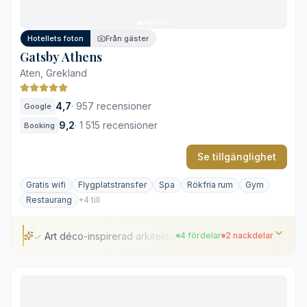
Ljud från stadspulsen
Hotellets foton
Från gäster
Gatsby Athens
Aten, Grekland
4,7
·
957 recensioner
Google
9,2
·
1 515 recensioner
Booking
Se tillgänglighet
Gratis wifi
Flygplatstransfer
Spa
Rökfria rum
Gym
Restaurang
+4 till
Art déco-inspirerad arkitektur
4 fördelar
2 nackdelar
Art déco-inspirerad arkitektur
Välutrustat spa och hälsocenter