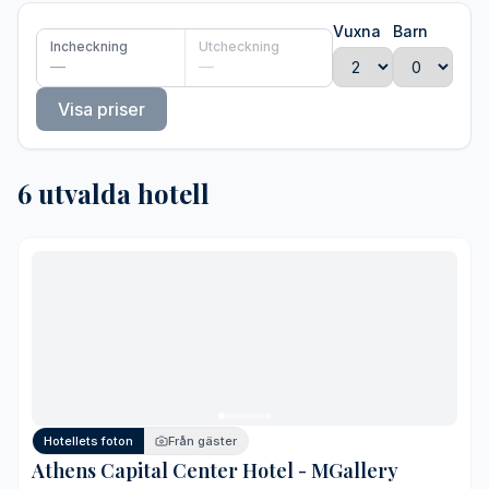
Vuxna
Barn
Incheckning
Utcheckning
—
—
Visa priser
6 utvalda hotell
Hotellets foton
Från gäster
Athens Capital Center Hotel - MGallery