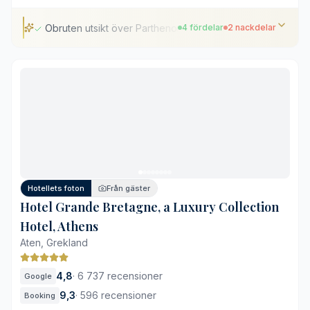
Obruten utsikt över Parthenon
4 fördelar
2 nackdelar
Obruten utsikt över Parthenon
Infinitypool och takterrass
Restaurerat neoklassiskt arv
Personlig incheckningsservice
Livlig gångtrafik i närområdet
Begränsad tillgång för bilar
Hotellets foton
Från gäster
Hotel Grande Bretagne, a Luxury Collection
Hotel, Athens
Aten, Grekland
4,8
·
6 737 recensioner
Google
9,3
·
596 recensioner
Booking