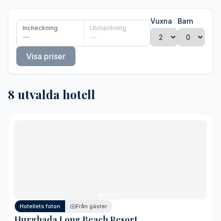
Vuxna
Barn
Incheckning
Utcheckning
—
—
Visa priser
8 utvalda hotell
Hotellets foton
Från gäster
Hurghada Long Beach Resort