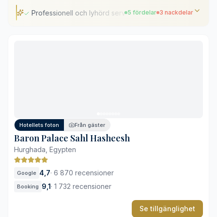
Professionell och lyhörd service
5 fördelar
3 nackdelar
Professionell och lyhörd service
Fyra tempererade utomhuspooler
Anpassade menyer för alla kostbehov
Direkt tillgång till privat strand
Välskötta och rena miljöer
Avstånd till centrala Hurghada
Hög aktivitet under högsäsong
Hotellets foton
Från gäster
Stora avstånd inom hotellområdet
Baron Palace Sahl Hasheesh
Hurghada, Egypten
4,7
·
6 870 recensioner
Google
9,1
·
1 732 recensioner
Booking
Se tillgänglighet