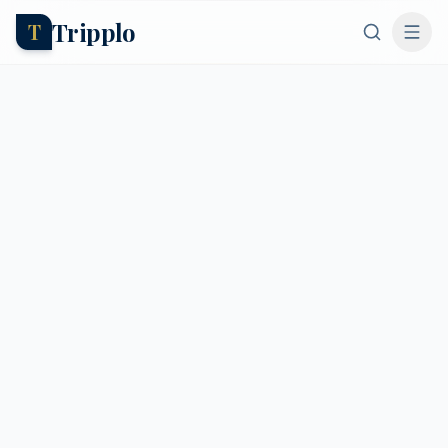
Tripplo
T