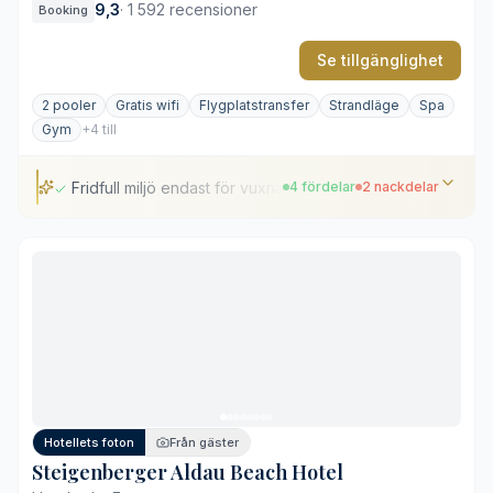
9,3
·
1 592 recensioner
Booking
Se tillgänglighet
2 pooler
Gratis wifi
Flygplatstransfer
Strandläge
Spa
Gym
+4 till
Fridfull miljö endast för vuxna
4 fördelar
2 nackdelar
Fridfull miljö endast för vuxna
Varierat urval av sex matställen
Direkt tillgång till en privat strand
Omfattande spa- och hälsofaciliteter på plats
Betydande avstånd från Hurghada centrum
Dämpat kvällsunderhållningsschema
Hotellets foton
Från gäster
Steigenberger Aldau Beach Hotel