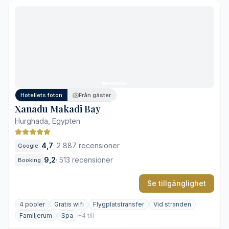
Elva varierade utomhuspooler
Direkt tillgång till privat strand vid Röda havet
Omfattande wellness- och fitnessfaciliteter på plats
Rymliga familjeorienterade rumskonfigurationer
Det vidsträckta området kräver en hel del promenader
Hög ljudnivå nära vattenparken
Hotellets foton
Från gäster
Xanadu Makadi Bay
Hurghada, Egypten
4,7
·
2 887 recensioner
Google
9,2
·
513 recensioner
Booking
Se tillgänglighet
4 pooler
Gratis wifi
Flygplatstransfer
Vid stranden
Familjerum
Spa
+4 till