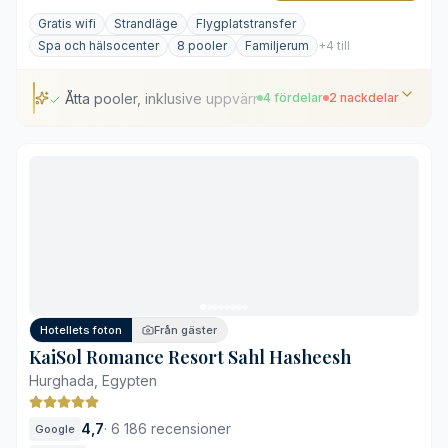
Gratis wifi
Strandläge
Flygplatstransfer
Spa och hälsocenter
8 pooler
Familjerum
+4 till
Åtta pooler, inklusive uppvärmda infinitypooler
4 fördelar
2 nackdelar
Åtta pooler, inklusive uppvärmda infinitypooler
Utmärkt strandläge vid Sahl Hasheesh-bukten
Generösa rum med privata balkonger
Stort aktivitetsutbud och golfbana i närheten
Avskilt läge en bit utanför centrala Hurghada
Kan upplevas som folktätt under högsäsong
Hotellets foton
Från gäster
KaiSol Romance Resort Sahl Hasheesh
Hurghada, Egypten
4,7
·
6 186 recensioner
Google