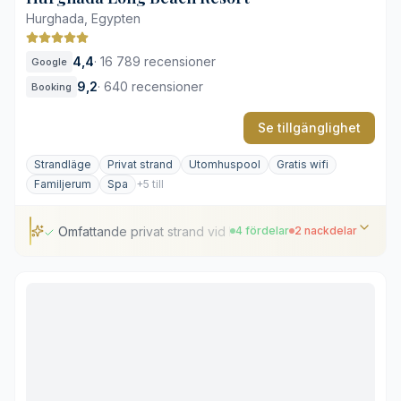
Hurghada, Egypten
4,4
·
16 789 recensioner
Google
9,2
·
640 recensioner
Booking
Se tillgänglighet
Strandläge
Privat strand
Utomhuspool
Gratis wifi
Familjerum
Spa
+5 till
Omfattande privat strand vid Röda havet
4 fördelar
2 nackdelar
Omfattande privat strand vid Röda havet
Flera sammanlänkade lagunformade pooler
Professionellt dykcenter på plats
Rymliga familjeorienterade boendealternativ
Avstånd från Hurghada centrum