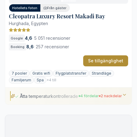
Hotellets foton
Från gäster
Cleopatra Luxury Resort Makadi Bay
Hurghada, Egypten
4,6
·
5 051 recensioner
Google
8,6
·
257 recensioner
Booking
Se tillgänglighet
7 pooler
Gratis wifi
Flygplatstransfer
Strandläge
Familjerum
Spa
+4 till
Åtta temperaturkontrollerade utomhuspooler
4 fördelar
2 nackdelar
Åtta temperaturkontrollerade utomhuspooler
Professionellt dykcenter på plats
Direkt tillgång till ett husrev