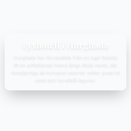
Lyxhotell i Hurghada
Hurghada har förvandlats från en lugn fiskeby
till en sofistikerad riviera längs Röda havet, där
femstjärniga all-inclusive-resorter möter pudervit
sand och korallblå laguner.