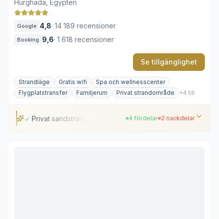
Hurghada, Egypten
4,8
·
14 189 recensioner
Google
9,6
·
1 618 recensioner
Booking
Se tillgänglighet
Strandläge
Gratis wifi
Spa och wellnesscenter
Flygplatstransfer
Familjerum
Privat strandområde
+4 till
Privat sandstrand
4 fördelar
2 nackdelar
Privat sandstrand
Upplyst golfbana på området
Stor vattenpark
Tekniksmarta, renoverade sviter
Stora avstånd inom hotellområdet
Hög beläggning under högsäsong