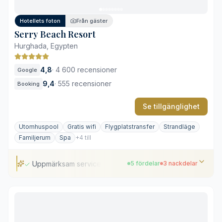
Högt gästantal under högsäsong
Hotellets foton
Från gäster
Serry Beach Resort
Hurghada, Egypten
4,8
·
4 600 recensioner
Google
9,4
·
555 recensioner
Booking
Se tillgänglighet
Utomhuspool
Gratis wifi
Flygplatstransfer
Strandläge
Familjerum
Spa
+4 till
Uppmärksam service
5 fördelar
3 nackdelar
Uppmärksam service
Centralt läge i Hurghada
Infinitypool mot horisonten