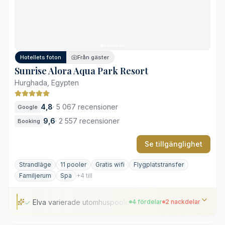
Varierat utbud för familjer
Direkt tillgång till privat strand
Viss stadspuls och ljud
Begränsad skugga på terrassen
Hotellets foton
Från gäster
Högre tempo under högsäsong
Sunrise Alora Aqua Park Resort
Hurghada, Egypten
4,8
·
5 067 recensioner
Google
9,6
·
2 557 recensioner
Booking
Se tillgänglighet
Strandläge
11 pooler
Gratis wifi
Flygplatstransfer
Familjerum
Spa
+4 till
Elva varierade utomhuspooler
4 fördelar
2 nackdelar