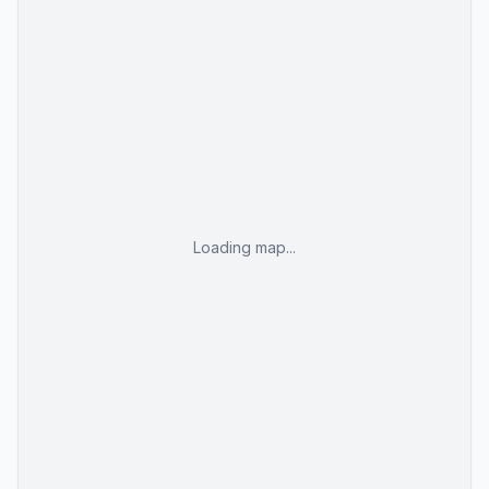
Omfattande shoppingbasar inom området
Avstånd från Hurghadas centrum
Traditionell estetik i gästrummen
Loading map...