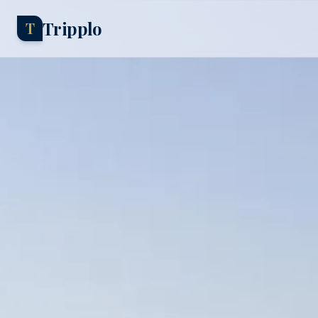
Tripplo
T