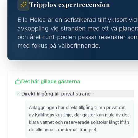
Tripplos expertrecension
Ella Helea är en sofistikerad tillflyktsort v
avkoppling vid stranden med ett välplanerat
och året-runt-poolen passar resenärer so
med fokus på välbefinnande.
Det här gillade gästerna
Direkt tillgång till privat strand
Anläggningen har direkt tillgång till en privat del
av Kallitheas kustlinje, där gäster kan njuta av det
klara vattnet och reserverade solstolar långt ifrån
de allmänna strändernas trängsel.