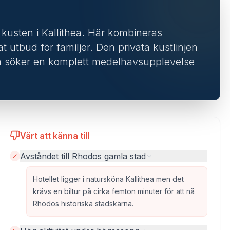
id kusten i Kallithea. Här kombineras
 utbud för familjer. Den privata kustlinjen
m söker en komplett medelhavsupplevelse
Värt att känna till
Avståndet till Rhodos gamla stad
Hotellet ligger i natursköna Kallithea men det
krävs en biltur på cirka femton minuter för att nå
Rhodos historiska stadskärna.