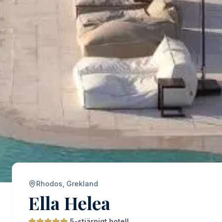
Rhodos, Grekland
Ella Helea
5-stjärnigt hotell