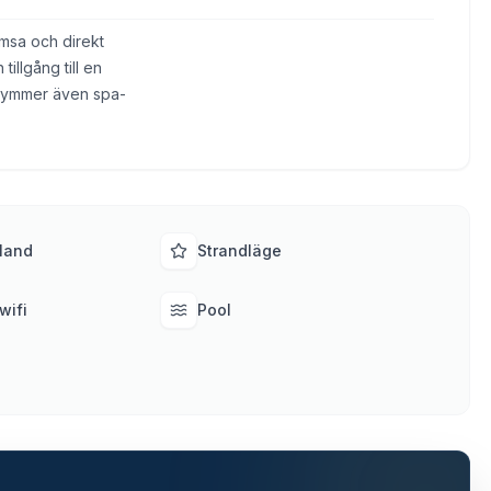
emsa och direkt
tillgång till en
 rymmer även spa-
land
Strandläge
wifi
Pool