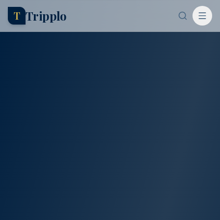
Tripplo
T