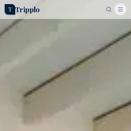
Tripplo
T