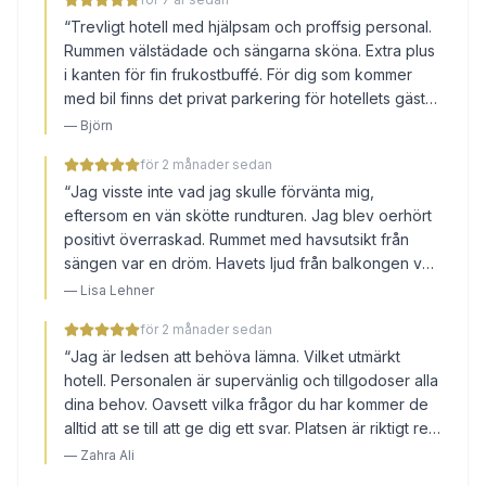
“
Trevligt hotell med hjälpsam och proffsig personal.
Rummen välstädade och sängarna sköna. Extra plus
i kanten för fin frukostbuffé. För dig som kommer
med bil finns det privat parkering för hotellets gäster
på baksidan av hotellet.
”
—
Björn
för 2 månader sedan
“
Jag visste inte vad jag skulle förvänta mig,
eftersom en vän skötte rundturen. Jag blev oerhört
positivt överraskad. Rummet med havsutsikt från
sängen var en dröm. Havets ljud från balkongen var
otroligt. Det är verkligen underbart och perfekt för
—
Lisa Lehner
avkoppling. På kvällen promenerade vi lugnt längs
för 2 månader sedan
strandpromenaden till hamnen – väldigt fint. Så jag
“
Jag är ledsen att behöva lämna. Vilket utmärkt
kan bara rekommendera det; vi saknade absolut
hotell. Personalen är supervänlig och tillgodoser alla
ingenting – duschgel, tandborste, rakhyvel... allt
dina behov. Oavsett vilka frågor du har kommer de
fanns på rummet. Ett perfekt semestermål.
”
alltid att se till att ge dig ett svar. Platsen är riktigt ren
och har ett utmärkt läge - mittemot McKenzie Beach.
—
Zahra Ali
Frukosten är riktigt god och middagarna är en rejäl