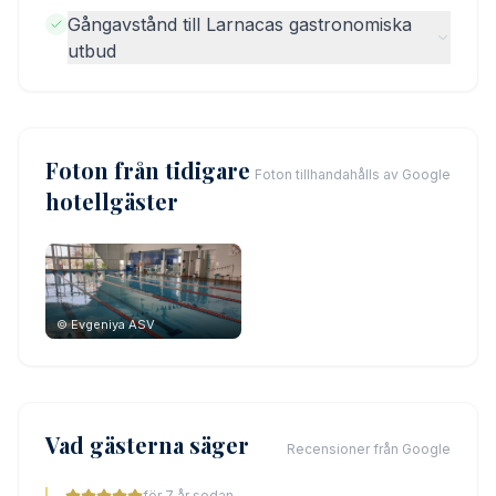
Gångavstånd till Larnacas gastronomiska
utbud
Foton från tidigare
Foton tillhandahålls av Google
hotellgäster
©
Evgeniya ASV
Vad gästerna säger
Recensioner från Google
för 7 år sedan