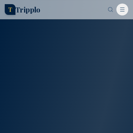
Tripplo
T