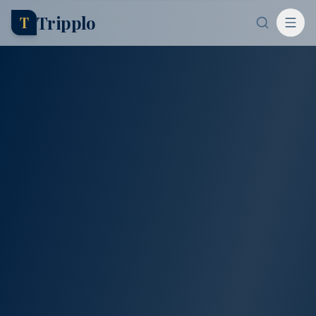
Tripplo
T