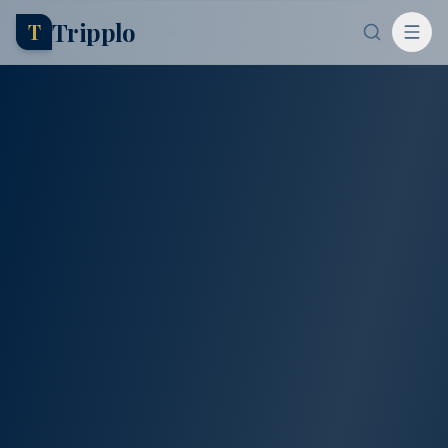
Tripplo
T